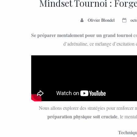
Mindset Tournoi : Forge
Olivier Blondel
oct
Se préparer mentalement pour un grand tournoi
es
d’adrénaline, ce mélange d’excitation 
Nous allons explorer des stratégies pour renforcer 
préparation physique soit cruciale
, le menta
Technique