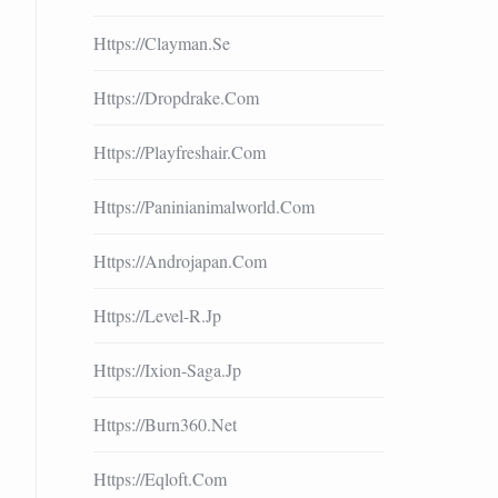
Https://clayman.se
Https://dropdrake.com
Https://playfreshair.com
Https://paninianimalworld.com
Https://androjapan.com
Https://level-R.jp
Https://ixion-Saga.jp
Https://burn360.net
Https://eqloft.com