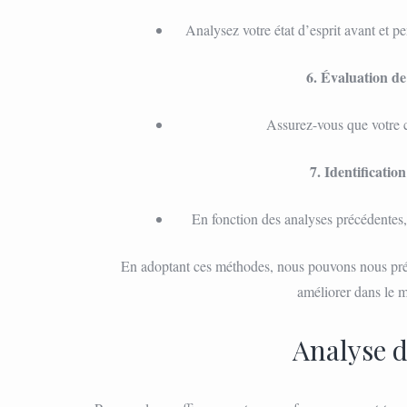
Analysez votre état d’esprit avant et pe
6. Évaluation de
Assurez-vous que votre c
7. Identificatio
En fonction des analyses précédentes, 
En adoptant ces méthodes, nous pouvons nous prép
améliorer dans le m
Analyse d