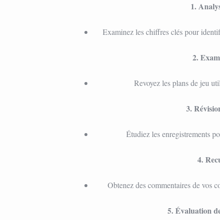
1. Analys
Examinez les chiffres clés pour identi
2. Exame
Revoyez les plans de jeu ut
3. Révisio
Étudiez les enregistrements po
4. Recu
Obtenez des commentaires de vos coa
5. Évaluation d