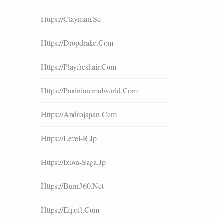
Https://clayman.se
Https://dropdrake.com
Https://playfreshair.com
Https://paninianimalworld.com
Https://androjapan.com
Https://level-R.jp
Https://ixion-Saga.jp
Https://burn360.net
Https://eqloft.com