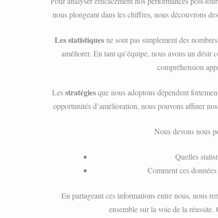
Pour analyser efficacement nos performances post-tou
nous plongeant dans les chiffres, nous découvrons des 
Les statistiques
ne sont pas simplement des nombres;
améliorer. En tant qu’équipe, nous avons un désir 
compréhension appr
stratégies
Les
que nous adoptons dépendent fortement de
opportunités d’amélioration, nous pouvons affiner nos 
Nous devons nous pos
Quelles statis
Comment ces données pe
En partageant ces informations entre nous, nous re
ensemble sur la voie de la réussite. 