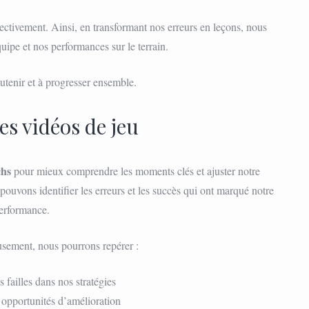
lectivement. Ainsi, en transformant nos erreurs en leçons, nous
quipe et nos performances sur le terrain.
tenir et à progresser ensemble.
es vidéos de jeu
chs
pour mieux comprendre les moments clés et ajuster notre
pouvons identifier les erreurs et les succès qui ont marqué notre
erformance.
sement, nous pourrons repérer :
s failles dans nos stratégies
 opportunités d’amélioration