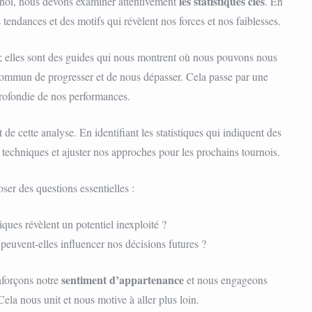
les statistiques clés
rnoi, nous devons examiner attentivement
. En
tendances et des motifs qui révèlent nos forces et nos faiblesses.
 elles sont des guides qui nous montrent où nous pouvons nous
commun de progresser et de nous dépasser. Cela passe par une
ofondie de nos performances.
 cette analyse. En identifiant les statistiques qui indiquent des
techniques et ajuster nos approches pour les prochains tournois.
er des questions essentielles :
tiques révèlent un potentiel inexploité ?
uvent-elles influencer nos décisions futures ?
sentiment d’appartenance
nforçons notre
et nous engageons
Cela nous unit et nous motive à aller plus loin.