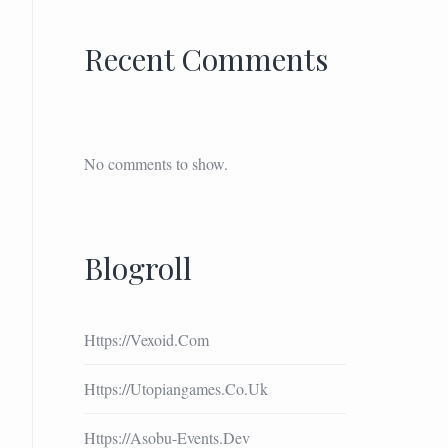
Recent Comments
No comments to show.
Blogroll
Https://vexoid.com
Https://utopiangames.co.uk
Https://asobu-Events.dev