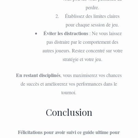
perdre.
Établissez des limites claires
pour chaque session de jeu.
Éviter les distractions
: Ne vous laissez
pas distraire par le comportement des
autres joueurs. Restez concentré sur votre
stratégie et votre jeu.
En restant disciplinés
, vous maximiserez vos chances
de succès et améliorerez vos performances dans le
tournoi.
Conclusion
Félicitations pour avoir suivi ce guide ultime pour