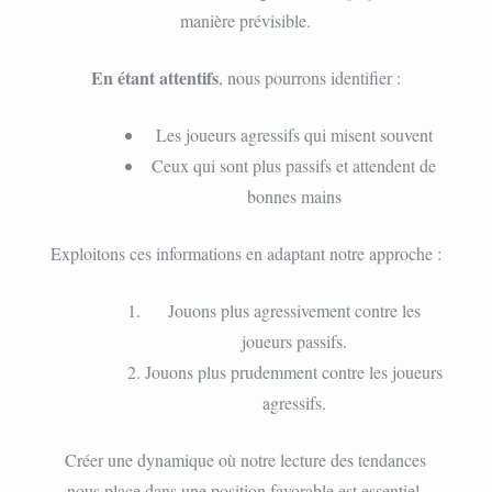
manière prévisible.
En étant attentifs
, nous pourrons identifier :
Les joueurs agressifs qui misent souvent
Ceux qui sont plus passifs et attendent de
bonnes mains
Exploitons ces informations en adaptant notre approche :
Jouons plus agressivement contre les
joueurs passifs.
Jouons plus prudemment contre les joueurs
agressifs.
Créer une dynamique où notre lecture des tendances
nous place dans une position favorable est essentiel.