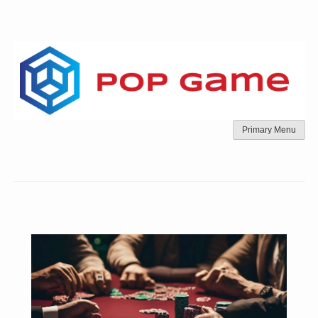
Skip
to
content
Primary Menu