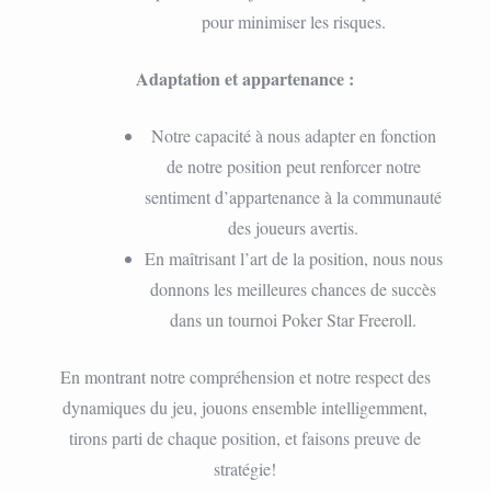
pour minimiser les risques.
Adaptation et appartenance :
Notre capacité à nous adapter en fonction
de notre position peut renforcer notre
sentiment d’appartenance à la communauté
des joueurs avertis.
En maîtrisant l’art de la position, nous nous
donnons les meilleures chances de succès
dans un tournoi Poker Star Freeroll.
En montrant notre compréhension et notre respect des
dynamiques du jeu, jouons ensemble intelligemment,
tirons parti de chaque position, et faisons preuve de
stratégie!