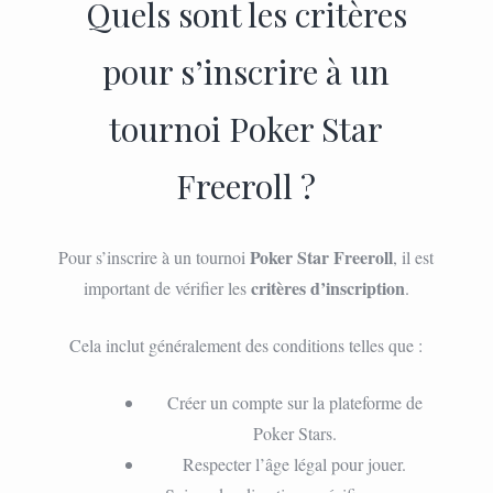
Quels sont les critères
pour s’inscrire à un
tournoi Poker Star
Freeroll ?
Poker Star Freeroll
Pour s’inscrire à un tournoi
, il est
critères d’inscription
important de vérifier les
.
Cela inclut généralement des conditions telles que :
Créer un compte sur la plateforme de
Poker Stars.
Respecter l’âge légal pour jouer.