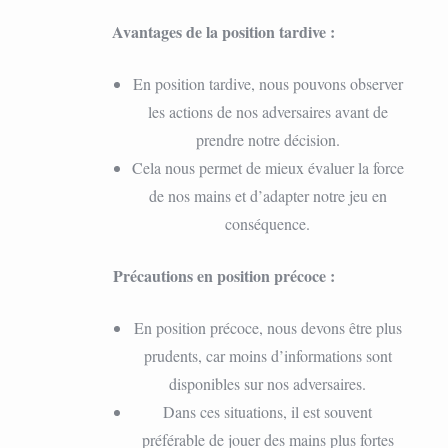
Avantages de la position tardive :
En position tardive, nous pouvons observer
les actions de nos adversaires avant de
prendre notre décision.
Cela nous permet de mieux évaluer la force
de nos mains et d’adapter notre jeu en
conséquence.
Précautions en position précoce :
En position précoce, nous devons être plus
prudents, car moins d’informations sont
disponibles sur nos adversaires.
Dans ces situations, il est souvent
préférable de jouer des mains plus fortes