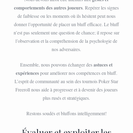
comportements des autres joueurs
. Repérer les signes
de faiblesse ou les moments où ils hésitent peut nous
donner l’opportunité de placer un bluff efficace. Le bluff
n’est pas seulement une question de chance; il repose sur
l’observation et la compréhension de la psychologie de
nos adversaires.
astuces et
Ensemble, nous pouvons échanger des
expériences
pour améliorer nos compétences en bluff.
L’esprit de communauté au sein des tournois Poker Star
Freeroll nous aide à progresser et à devenir des joueurs
plus rusés et stratégiques.
Restons soudés et bluffons intelligemment!
Évaluer et exploiter les