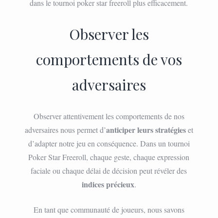
dans le tournoi poker star freeroll plus efficacement.
Observer les
comportements de vos
adversaires
Observer attentivement les comportements de nos
anticiper leurs stratégies
adversaires nous permet d’
et
d’adapter notre jeu en conséquence. Dans un tournoi
Poker Star Freeroll, chaque geste, chaque expression
faciale ou chaque délai de décision peut révéler des
indices précieux
.
En tant que communauté de joueurs, nous savons