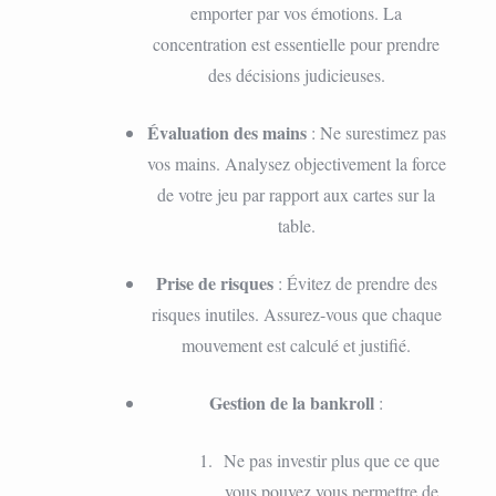
emporter par vos émotions. La
concentration est essentielle pour prendre
des décisions judicieuses.
Évaluation des mains
: Ne surestimez pas
vos mains. Analysez objectivement la force
de votre jeu par rapport aux cartes sur la
table.
Prise de risques
: Évitez de prendre des
risques inutiles. Assurez-vous que chaque
mouvement est calculé et justifié.
Gestion de la bankroll
:
Ne pas investir plus que ce que
vous pouvez vous permettre de