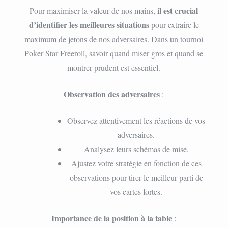
il est crucial
Pour maximiser la valeur de nos mains,
d’identifier les meilleures situations
pour extraire le
maximum de jetons de nos adversaires. Dans un tournoi
Poker Star Freeroll, savoir quand miser gros et quand se
montrer prudent est essentiel.
Observation des adversaires
:
Observez attentivement les réactions de vos
adversaires.
Analysez leurs schémas de mise.
Ajustez votre stratégie en fonction de ces
observations pour tirer le meilleur parti de
vos cartes fortes.
Importance de la position à la table
: