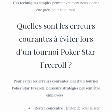
Ces techniques simples
peuvent vraiment nous aider à
être prêts pour le tournoi.
Quelles sont les erreurs
courantes à éviter lors
d’un tournoi Poker Star
Freeroll ?
Pour éviter les erreurs courantes lors d’un tournoi
Poker Star Freeroll, plusieurs stratégies peuvent être
employées :
Rester concentré
: Évitez de vous laisser