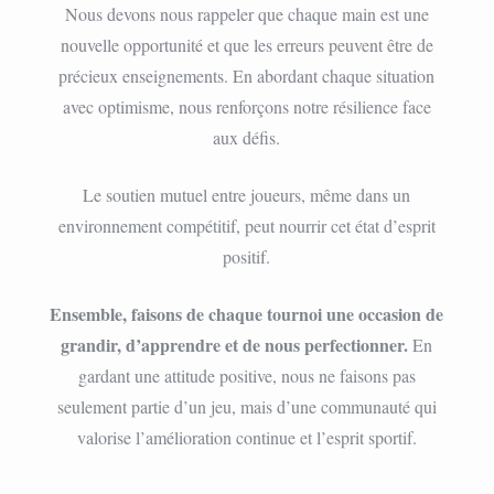
Nous devons nous rappeler que chaque main est une
nouvelle opportunité et que les erreurs peuvent être de
précieux enseignements. En abordant chaque situation
avec optimisme, nous renforçons notre résilience face
aux défis.
Le soutien mutuel entre joueurs, même dans un
environnement compétitif, peut nourrir cet état d’esprit
positif.
Ensemble, faisons de chaque tournoi une occasion de
grandir, d’apprendre et de nous perfectionner.
En
gardant une attitude positive, nous ne faisons pas
seulement partie d’un jeu, mais d’une communauté qui
valorise l’amélioration continue et l’esprit sportif.