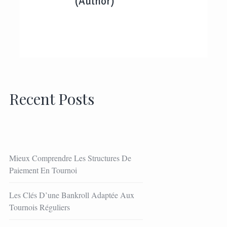
(Author)
Recent Posts
Mieux Comprendre Les Structures De
Paiement En Tournoi
Les Clés D’une Bankroll Adaptée Aux
Tournois Réguliers