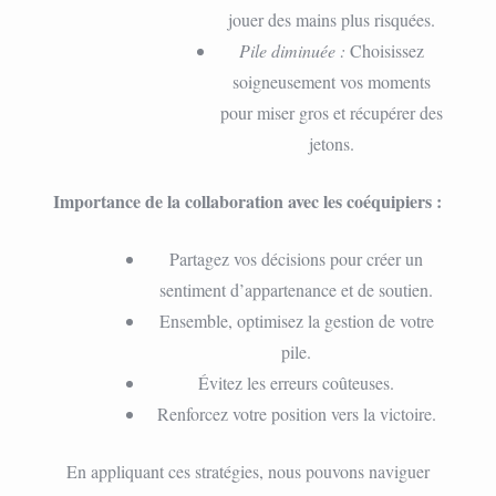
jouer des mains plus risquées.
Pile diminuée :
Choisissez
soigneusement vos moments
pour miser gros et récupérer des
jetons.
Importance de la collaboration avec les coéquipiers :
Partagez vos décisions pour créer un
sentiment d’appartenance et de soutien.
Ensemble, optimisez la gestion de votre
pile.
Évitez les erreurs coûteuses.
Renforcez votre position vers la victoire.
En appliquant ces stratégies, nous pouvons naviguer