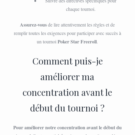
Suivre des directives spécifiques pour
chaque tournoi.
Assurez-vous
de lire attentivement les règles et de
remplir toutes les exigences pour participer avec succès à
Poker Star Freeroll
un tournoi
.
Comment puis-je
améliorer ma
concentration avant le
début du tournoi ?
Pour améliorer notre concentration avant le début du