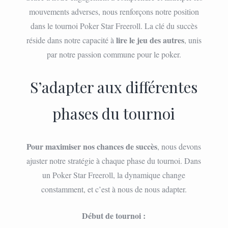
mouvements adverses, nous renforçons notre position
dans le tournoi Poker Star Freeroll. La clé du succès
lire le jeu des autres
réside dans notre capacité à
, unis
par notre passion commune pour le poker.
S’adapter aux différentes
phases du tournoi
Pour maximiser nos chances de succès
, nous devons
ajuster notre stratégie à chaque phase du tournoi. Dans
un Poker Star Freeroll, la dynamique change
constamment, et c’est à nous de nous adapter.
Début de tournoi :